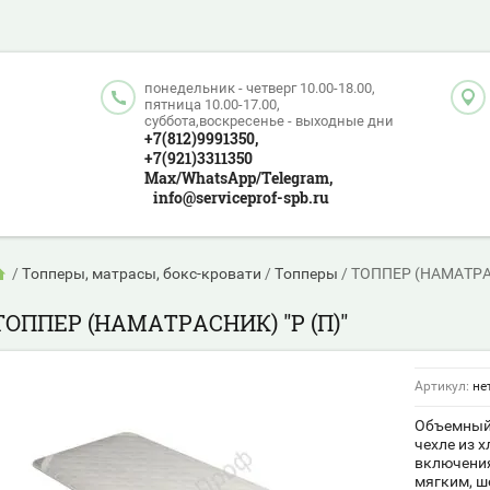
понедельник - четверг 10.00-18.00,
пятница 10.00-17.00,
суббота,воскресенье - выходные дни
+7(812)9991350,
+7(921)3311350
Max/WhatsApp/Telegram,
info@serviceprof-spb.ru
/
Топперы, матрасы, бокс-кровати
/
Топперы
/
ТОППЕР (НАМАТРАС
ТОППЕР (НАМАТРАСНИК) "Р (П)"
Артикул:
не
Объемный 
чехле из 
включения
мягким, 