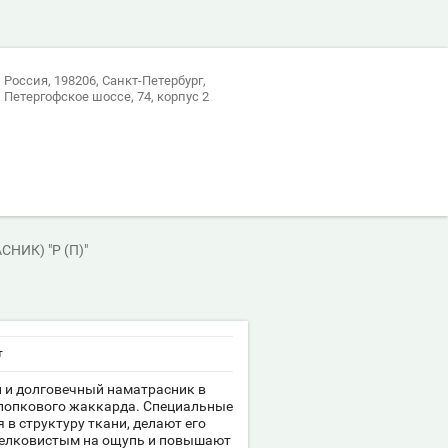
Россия, 198206, Санкт-Петербург,
Петергофское шоссе, 74, корпус 2
НИК) "Р (П)"
т
и долговечный наматрасник в
хлопкового жаккарда. Специальные
 в структуру ткани, делают его
шелковистым на ощупь и повышают