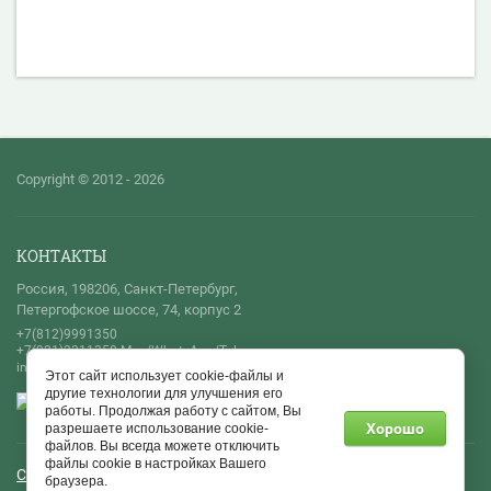
Copyright © 2012 - 2026
КОНТАКТЫ
Россия, 198206, Санкт-Петербург,
Петергофское шоссе, 74, корпус 2
+7(812)9991350
+7(921)3311350 Max/WhatsApp/Telegram
info@serviceprof-spb.ru
Этот сайт использует cookie-файлы и
другие технологии для улучшения его
работы. Продолжая работу с сайтом, Вы
Хорошо
разрешаете использование cookie-
файлов. Вы всегда можете отключить
файлы cookie в настройках Вашего
Создать сайт
в Мегагрупп.ру
браузера.